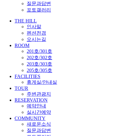
질문과답변
포토갤러리
THE HILL
인사말
펜션전경
오시는길
ROOM
201호/301호
202호/302호
203호/303호
205호/305호
FACILITIES
휴게실/안내실
TOUR
주변관광지
RESERVATION
예약안내
실시간예약
COMMUNITY
새로운소식
질문과답변