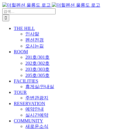
Skip
to
검
content
색:
THE HILL
인사말
펜션전경
오시는길
ROOM
201호/301호
202호/302호
203호/303호
205호/305호
FACILITIES
휴게실/안내실
TOUR
주변관광지
RESERVATION
예약안내
실시간예약
COMMUNITY
새로운소식